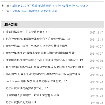
上一篇：
威海市妇联召开统筹推进疫情防控与企业发展女企业家座谈会
下一篇：
金蚂蚁汽车广场举办安全生产培训会
相关新闻
威海丽滋健康汇正式荣耀启航！！！
2025-11-17
热烈祝贺威海极狐旗舰体验中心入驻金蚂蚁汽车广场
2024-12-18
金蚂蚁汽车广场召开各4S店安全生产会暨逃生演练
2024-06-27
金蚂蚁集团助力“威海市女企业家拓圈行动暨巾帼臻品展”
2024-06-27
捷途山海威海祥泓新能源中心正式开业 捷途汽车加速挺进3.0时
2024-06-02
代
孔凡萍到金蚂蚁汽车广场调研大规模设备更新和消费品以旧换新
2024-05-27
工作
零心聚力 跑赢未来-威海零跑中心金蚂蚁汽车广场店盛大开业
2024-04-23
Ford Beyond 福特纵横 威海裕尚纵享空间盛大开业
2024-04-22
热烈庆祝宝通特斯拉钣喷中心开业
2024-04-09
传金舞蹈入驻金蚂蚁一站式儿童教育培训体
2024-02-28
热烈庆祝昊铂超充站开业
2024-01-28