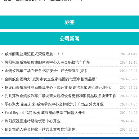
标签
公司新闻
威海丽滋健康汇正式荣耀启航！！！
2025-11-17
热烈祝贺威海极狐旗舰体验中心入驻金蚂蚁汽车广场
2024-12-18
金蚂蚁汽车广场召开各4S店安全生产会暨逃生演练
2024-06-27
金蚂蚁集团助力“威海市女企业家拓圈行动暨巾帼臻品展”
2024-06-27
捷途山海威海祥泓新能源中心正式开业 捷途汽车加速挺进3.0时代
2024-06-02
孔凡萍到金蚂蚁汽车广场调研大规模设备更新和消费品以旧换新工作
2024-05-27
零心聚力 跑赢未来-威海零跑中心金蚂蚁汽车广场店盛大开业
2024-04-23
Ford Beyond 福特纵横 威海裕尚纵享空间盛大开业
2024-04-22
热烈庆祝宝通特斯拉钣喷中心开业
2024-04-09
传金舞蹈入驻金蚂蚁一站式儿童教育培训体
2024-02-28