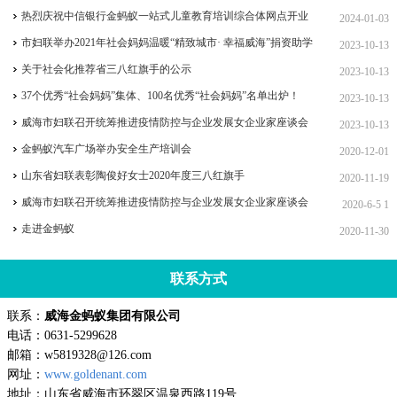
热烈庆祝中信银行金蚂蚁一站式儿童教育培训综合体网点开业
2024-01-03
市妇联举办2021年社会妈妈温暖“精致城市· 幸福威海”捐资助学
2023-10-13
女企业家协会专场活动
关于社会化推荐省三八红旗手的公示
2023-10-13
37个优秀“社会妈妈”集体、100名优秀“社会妈妈”名单出炉！
2023-10-13
威海市妇联召开统筹推进疫情防控与企业发展女企业家座谈会
2023-10-13
金蚂蚁汽车广场举办安全生产培训会
2020-12-01
山东省妇联表彰陶俊好女士2020年度三八红旗手
2020-11-19
威海市妇联召开统筹推进疫情防控与企业发展女企业家座谈会
2020-6-5 1
走进金蚂蚁
2020-11-30
联系方式
联系：
威海金蚂蚁集团有限公司
电话：0631-5299628
邮箱：w5819328@126.com
网址：
www.goldenant.com
地址：山东省威海市环翠区温泉西路119号