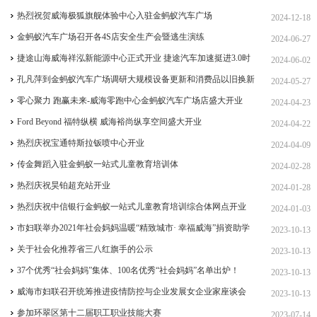
热烈祝贺威海极狐旗舰体验中心入驻金蚂蚁汽车广场
2024-12-18
金蚂蚁汽车广场召开各4S店安全生产会暨逃生演练
2024-06-27
捷途山海威海祥泓新能源中心正式开业 捷途汽车加速挺进3.0时
2024-06-02
代
孔凡萍到金蚂蚁汽车广场调研大规模设备更新和消费品以旧换新
2024-05-27
工作
零心聚力 跑赢未来-威海零跑中心金蚂蚁汽车广场店盛大开业
2024-04-23
Ford Beyond 福特纵横 威海裕尚纵享空间盛大开业
2024-04-22
热烈庆祝宝通特斯拉钣喷中心开业
2024-04-09
传金舞蹈入驻金蚂蚁一站式儿童教育培训体
2024-02-28
热烈庆祝昊铂超充站开业
2024-01-28
热烈庆祝中信银行金蚂蚁一站式儿童教育培训综合体网点开业
2024-01-03
市妇联举办2021年社会妈妈温暖“精致城市· 幸福威海”捐资助学
2023-10-13
女企业家协会专场活动
关于社会化推荐省三八红旗手的公示
2023-10-13
37个优秀“社会妈妈”集体、100名优秀“社会妈妈”名单出炉！
2023-10-13
威海市妇联召开统筹推进疫情防控与企业发展女企业家座谈会
2023-10-13
参加环翠区第十二届职工职业技能大赛
2023-07-14