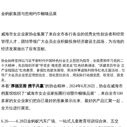
金蚂蚁集团与您相约巾帼臻品展
威海市女企业家协会集聚了来自全市各行各业的优秀女性创业者和经营
管理人才，团结带领广大会员企业积极投身经济建设主战场，为当地的
经济发展做出了应有贡献。
协会始终坚持以习近平新时代中国特色社会主义思想为指导，全面贯彻学习党的二
十大精神，先后组织开展“学党史·颂党恩·跟党走”红色经典诵读、“庆建党百年业·立
产业报国志”红色教育、参观红色胶东展馆、郭永怀事迹陈列馆等红色主题活动，引
导广大会员企业坚定理想信念，强化责任担当，用实际行动感党恩、听党话、跟党
走。
本着“
厚德至善 携手共赢
”的协会精神，2024年6月26日，协会在威海市
档案馆组织了“威海市女企业家拓圈行动暨巾帼臻品展” ，来自全市100
多家的女企业家们把自己最好的形象展示出来、最好的产品汇聚一起，
全方位进行展览。
6.26——6.28日金蚂蚁汽车广场、一站式儿童教育培训综合体、五交