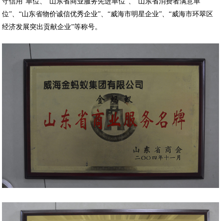
守信用”单位、“山东省商业服务先进单位”、“山东省消费者满意单
位”、“山东省物价诚信优秀企业”、“威海市明星企业”、“威海市环翠区
经济发展突出贡献企业”等称号。