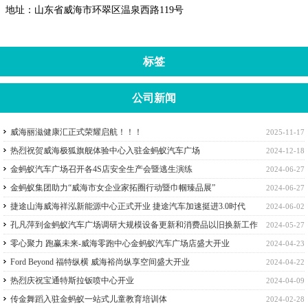
地址：山东省威海市环翠区温泉西路119号
标签
公司新闻
威海丽滋健康汇正式荣耀启航！！！
2025-11-17
热烈祝贺威海极狐旗舰体验中心入驻金蚂蚁汽车广场
2024-12-18
金蚂蚁汽车广场召开各4S店安全生产会暨逃生演练
2024-06-27
金蚂蚁集团助力“威海市女企业家拓圈行动暨巾帼臻品展”
2024-06-27
捷途山海威海祥泓新能源中心正式开业 捷途汽车加速挺进3.0时代
2024-06-02
孔凡萍到金蚂蚁汽车广场调研大规模设备更新和消费品以旧换新工作
2024-05-27
零心聚力 跑赢未来-威海零跑中心金蚂蚁汽车广场店盛大开业
2024-04-23
Ford Beyond 福特纵横 威海裕尚纵享空间盛大开业
2024-04-22
热烈庆祝宝通特斯拉钣喷中心开业
2024-04-09
传金舞蹈入驻金蚂蚁一站式儿童教育培训体
2024-02-28